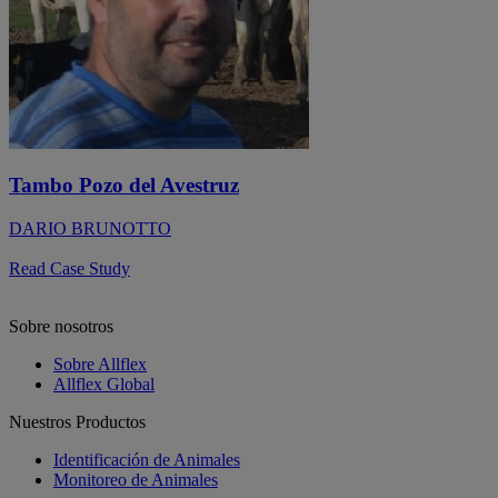
a
t
e
s
t
i
n
f
o
Tambo Pozo del Avestruz
b
y
DARIO BRUNOTTO
e
m
Read Case Study
a
i
l
Sobre nosotros
o
r
Sobre Allflex
p
Allflex Global
h
o
Nuestros Productos
n
e
Identificación de Animales
.
Monitoreo de Animales
B