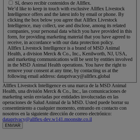
W
Sí, deseo recibir contenidos de Allflex.
e
We’d like to keep in touch with exclusive Allflex Livestock
’
Intelligence offers and the latest info by email or phone. By
d
clicking the box below you agree that Allflex Livestock
l
Intelligence, may collect, use and disclose, among its related
i
companies, your personal data which you have provided in this
k
form, for providing marketing material that you have agreed to
e
receive, in accordance with our data protection policy.
t
Allflex Livestock Intelligence is a brand of MSD Animal
o
Health, a division Merck & Co., Inc., Kenilworth, NJ, USA,
k
and marketing communications will be sent by entities involved
e
in the MSD Animal Health operations. You have the right to
e
remove your consent at any time, by contacting us at the
p
following email address: dataprivacy@allflex.global
i
Allflex Livestock Intelligence es una marca de la MSD Animal
n
Health, una división Merck & Co., Inc., las comunicaciones de
t
marketing serán enviadas por entidades involucradas en las
o
operaciones de Salud Animal de la MSD. Usted puede borrar su
u
consentimiento a cualquier momento, entrando en contacto con
c
nosotros en la siguiente dirección de correo electrónico:
h
dataprivacy@allflex-dev.w141.moonsite.co.il
w
ENVIAR
i
t
h