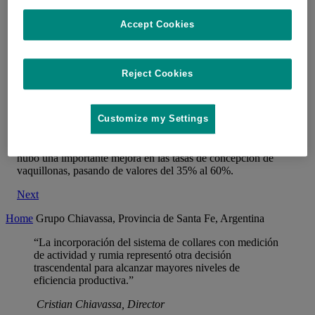
Accept Cookies
Grupo Chiavassa, Provincia de Santa
Fe, Argentina
Reject Cookies
Actualmente no hay personas abocadas a la detección de celo
Customize my Settings
ya que se realiza completamente a través de los collares. Esto
permitió reorganizar labores dentro del equipo e incorporar
nuevas funciones que antes no se realizaban. Paralelamente
hubo una importante mejora en las tasas de concepción de
vaquillonas, pasando de valores del 35% al 60%.
Next
Home
Grupo Chiavassa, Provincia de Santa Fe, Argentina
“La incorporación del sistema de collares con medición
de actividad y rumia representó otra decisión
trascendental para alcanzar mayores niveles de
eficiencia productiva.”
Cristian Chiavassa, Director