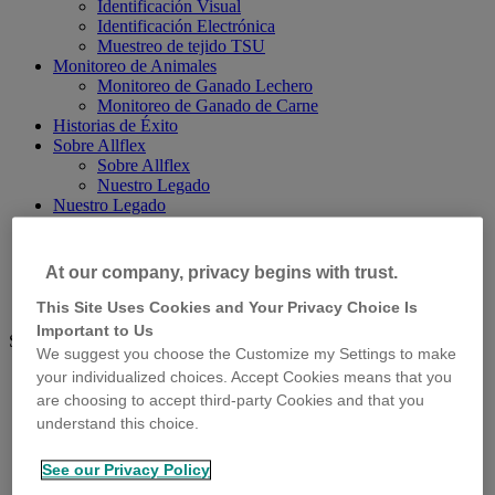
Identificación Visual
Identificación Electrónica
Muestreo de tejido TSU
Monitoreo de Animales
Monitoreo de Ganado Lechero
Monitoreo de Ganado de Carne
Historias de Éxito
Sobre Allflex
Sobre Allflex
Nuestro Legado
Nuestro Legado
Contactos
Atención al Cliente
At our company, privacy begins with trust.
Blog Allflex
Allflex.global
This Site Uses Cookies and Your Privacy Choice Is
Important to Us
Search
Search
We suggest you choose the Customize my Settings to make
your individualized choices. Accept Cookies means that you
are choosing to accept third-party Cookies and that you
understand this choice.
See our Privacy Policy