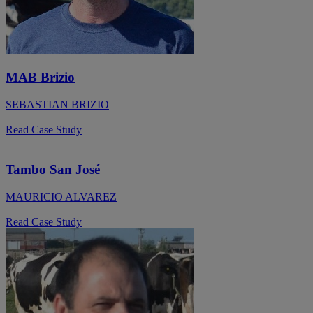
I
n
t
e
l
l
MAB Brizio
i
g
SEBASTIAN BRIZIO
e
n
Read Case Study
c
e
o
Tambo San José
f
f
e
MAURICIO ALVAREZ
r
s
Read Case Study
a
n
d
t
h
e
l