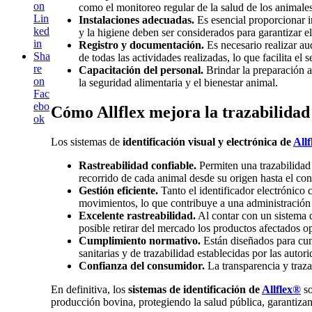
on
como el monitoreo regular de la salud de los animales
Lin
Instalaciones adecuadas.
Es esencial proporcionar i
ked
y la higiene deben ser considerados para garantizar el
in
Registro y documentación.
Es necesario realizar au
Sha
de todas las actividades realizadas, lo que facilita el 
re
Capacitación del personal.
Brindar la preparación a
on
la seguridad alimentaria y el bienestar animal.
Fac
ebo
Cómo Allflex mejora la trazabilidad
ok
Los sistemas de
identificación visual y electrónica de
All
Rastreabilidad confiable.
Permiten una trazabilidad
recorrido de cada animal desde su origen hasta el con
Gestión eficiente.
Tanto el identificador electrónico c
movimientos, lo que contribuye a una administración 
Excelente rastreabilidad.
Al contar con un sistema d
posible retirar del mercado los productos afectados 
Cumplimiento normativo.
Están diseñados para cum
sanitarias y de trazabilidad establecidas por las auto
Confianza del consumidor.
La transparencia y traz
En definitiva, los
sistemas de identificación de
Allflex®
so
producción bovina, protegiendo la salud pública, garantiza