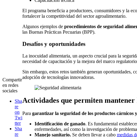
Capacitación técnica
El programa beneficia a productores, consumidores y la ec
fortalecer la competitividad del sector agroalimentario.
Algunos ejemplos de
procedimientos de seguridad alimen
las Buenas Prácticas Pecuarias (BPP).
Desafíos y oportunidades
La inocuidad alimentaria, un aspecto crucial para la seguri
necesidad de capacitación y la mejora del marco regulatorio
Sin embargo, estos retos también generan oportunidades, co
adopción de tecnologías innovadoras.
Compartir
en redes
sociales
Actividades que permiten mantener l
Sha
re
on
Para
garantizar la seguridad de los productos cárnicos y
Twi
tter
Identificación de ganado
. Es fundamental establecer
Sha
enfermedades, así como la investigación de problemas
re
Manejo sanitario.
Se deben llevar a cabo
medidas d