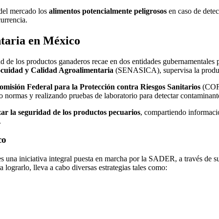
 del mercado los
alimentos potencialmente peligrosos
en caso de detec
currencia.
ntaria en México
dad de los productos ganaderos recae en dos entidades gubernamentales p
ocuidad y Calidad Agroalimentaria
(SENASICA), supervisa la producc
omisión Federal para la Protección contra Riesgos Sanitarios
(COFE
o normas y realizando pruebas de laboratorio para detectar contaminan
zar la seguridad de los productos pecuarios
, compartiendo informació
.
co
s una iniciativa integral puesta en marcha por la SADER, a través de
ra lograrlo, lleva a cabo diversas estrategias tales como: