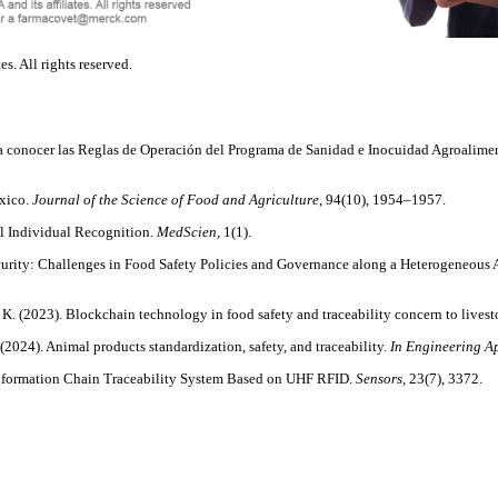
s. All rights reserved.
conocer las Reglas de Operación del Programa de Sanidad e Inocuidad Agroalimentari
exico.
Journal of the Science of Food and Agriculture
, 94(10), 1954–1957.
al Individual Recognition.
MedScien,
1(1).
rity: Challenges in Food Safety Policies and Governance along a Heterogeneous A
 V. K. (2023). Blockchain technology in food safety and traceability concern to lives
 (2024). Animal products standardization, safety, and traceability.
In Engineering Ap
 Information Chain Traceability System Based on UHF RFID.
Sensors,
23(7), 3372.