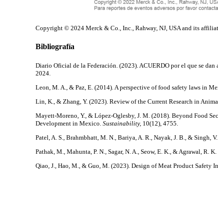
Copyright © 2024 Merck & Co., Inc., Rahway, NJ, USA and its affiliate
Bibliografía
Diario Oficial de la Federación. (2023). ACUERDO por el que se dan a 
2024.
Leon, M. A., & Paz, E. (2014). A perspective of food safety laws in M
Lin, K., & Zhang, Y. (2023). Review of the Current Research in Anim
Mayett-Moreno, Y., & López-Oglesby, J. M. (2018). Beyond Food Secu
Development in Mexico.
Sustainability,
10(12), 4755.
Patel, A. S., Brahmbhatt, M. N., Bariya, A. R., Nayak, J. B., & Singh,
Pathak, M., Mahunta, P. N., Sagar, N. A., Seow, E. K., & Agrawal, R. K.
Qiao, J., Hao, M., & Guo, M. (2023). Design of Meat Product Safety