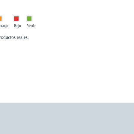
aranja
Rojo
Verde
roductos reales.