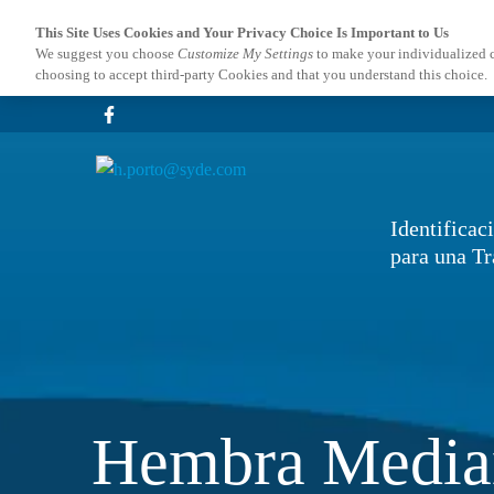
This Site Uses Cookies and Your Privacy Choice Is Important to Us
We suggest you choose
Customize My Settings
to make your individualized 
choosing to accept third-party Cookies and that you understand this choice.
Facebook
Instagram
TikTok
Identificac
para una Tr
Hembra Median