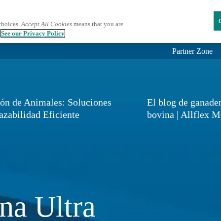
choices.
Accept All Cookies
means that you are
See our Privacy Policy
Partner Zone
ión de Animales: Soluciones
El blog de ganade
azabilidad Eficiente
bovina | Allflex 
a Ultra